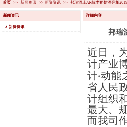
首页
>>
新闻资讯
>>
新资资讯
>>
邦瑞酒庄AR技术葡萄酒亮相201
新闻资讯
详细内容
新资资讯
邦瑞
近日，
计产业
计
动能
·
省人民
计组织
最大、
而我司