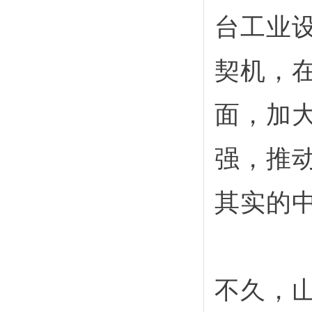
台工业
契机，
面，加
强，推
其实的
不久，