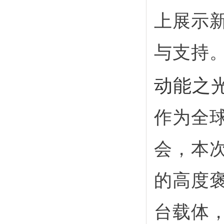
上展示
与支持
动能之
作为全
会，本
的高度
台载体