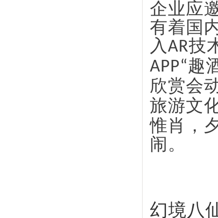
企业应
有着国
入
技
AR
趣
APP“
欣赏会
旅游文
惟肖，
闹。
幻境八