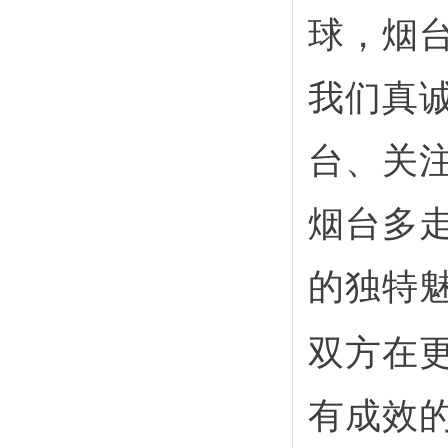
球，烟
我们真
台、关
烟台多
的独特
双方在
有成效