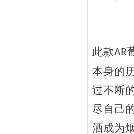
此款
AR
本身的
过不断
尽自己
酒成为