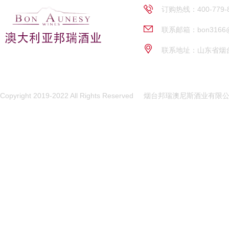
订购热线：400-779-8
新闻资讯
招商加盟
联系邮箱：bon3166@
联系我们
联系地址：山东省烟台
Copyright 2019-2022 All Rights Reserved 烟台邦瑞澳尼斯酒业有限