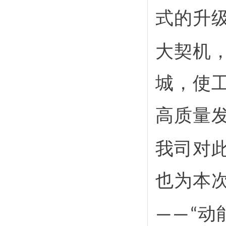
式的升
大契机
城，使
高质量
我司对
也为本
动
——“